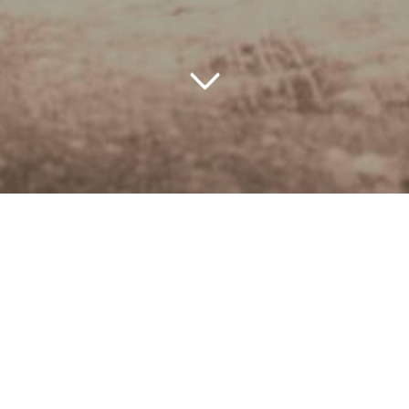
Versluis Bakkerij &
Lunchroom
Versluis Versbakkerij is synoniem voor kwaliteit,
ambacht en versheid. De broodbakkers en patissiers