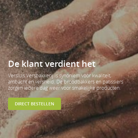
De klant verdient het
Versluis Versbakkerij is synoniem voor kwaliteit,
ambacht en versheid. De broodbakkers en patissiers
zorgen iedere dag weer voor smakelijke producten.
DIRECT BESTELLEN