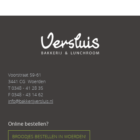
Voorstraat 59-61
3441 CG Woerden
T
0348 - 41 28 35
F 0348 - 43 14 62
info@bakkerijversluis.nl
Online bestellen?
BROODJES BESTELLEN IN WOERDEN!