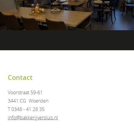
Contact
Voorstraat 59-61
3441 CG Woerden
T 0348 - 41 28 35
info@bakkerijversluis.nl