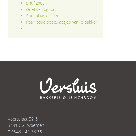
Snuf zout
Griekse Yoghurt
Speculaaskruiden
Paar losse speculaasjes van je bakker
Voorstraat 59-61
3441 CG Woerden
T
0348 - 41 28 35