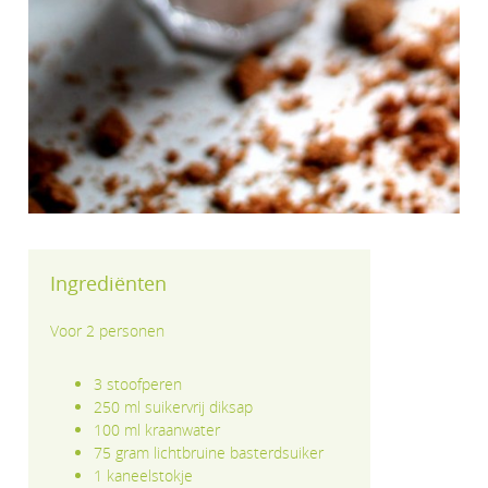
Ingrediënten
Voor 2 personen
3 stoofperen
250 ml suikervrij diksap
100 ml kraanwater
75 gram lichtbruine basterdsuiker
1 kaneelstokje